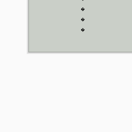
�
�
�