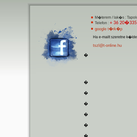
M�terem / lak�s : Tapol
+ 36 20�335
Telefon :
google t�rk�p
Ha e-mailt szeretne k�ld
tszl@t-online.hu
�
�
�
�
�
�
�